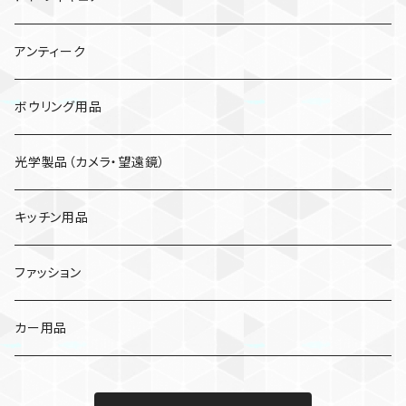
米
アンティーク
ジュース
ボウリング用品
菓子
光学製品（カメラ・望遠鏡）
農産物
キッチン用品
スイートコーン
ファッション
アスパラガス
カー用品