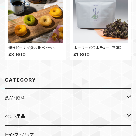
焼きドーナツ食べ比べセット
ホーリーバジルティー（茶葉20
g）
¥3,600
¥1,800
CATEGORY
食品・飲料
ハーブティー
ペット用品
お茶
嗜好品
トイ・フィギュア