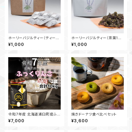
ホーリーバジルティー（ティーバ
ホーリーバジルティー（茶葉10
ッグ1g×7包入り）
g）
¥1,000
¥1,000
令和7年産 北海道浦臼町産ふっ
焼きドーナツ食べ比べセット
くりんこ精米（5kg×2）10kg「農
¥7,000
¥3,600
家直送」