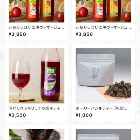
元気いっぱい太陽のトマトジュ
元気いっぱい太陽のトマトジュ
ースセット 1000ml 3本
ースセット(無塩)1000ml 3本
¥3,850
¥3,850
味わいスッキリしその葉キレイ 1
ホーリーバジルティー（茶葉10
000ml 3本
g）
¥3,500
¥1,000