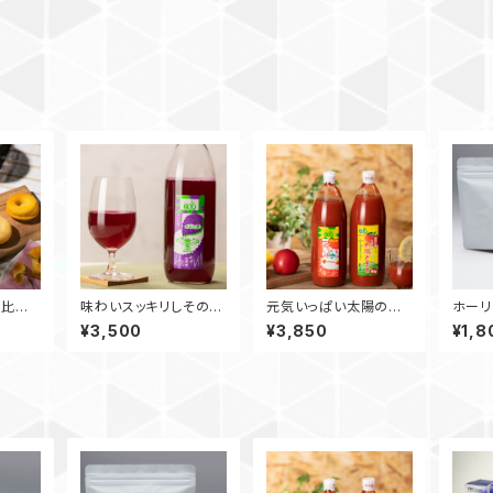
べ比べ
味わいスッキリしその葉
元気いっぱい太陽のト
ホーリ
キレイ 1000ml 3本
マトジュースセット 100
（茶葉2
¥3,500
¥3,850
¥1,8
0ml 3本