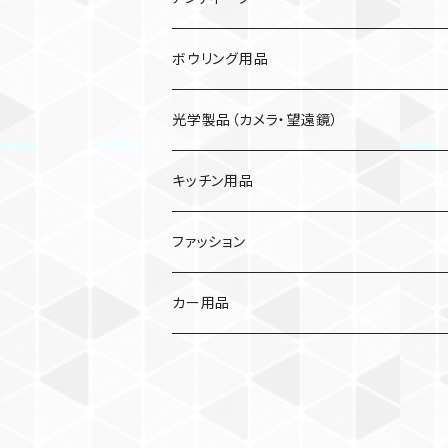
ジュース
ボウリング用品
菓子
光学製品（カメラ・望遠鏡）
農産物
キッチン用品
スイートコーン
ファッション
アスパラガス
カー用品