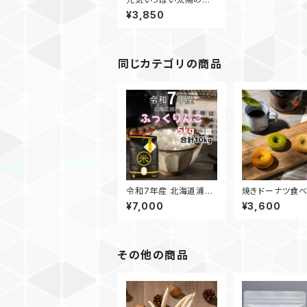
マトジュースセット(無
¥3,850
塩)1000ml 3本
同じカテゴリの商品
令和7年産 北海道浦臼
焼きドーナツ食
町産ふっくりんこ精米（5
セット
¥7,000
¥3,600
kg×2）10kg「農家直
送」
その他の商品