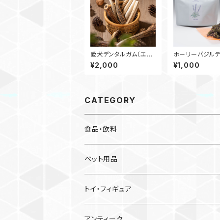
愛犬デンタルガム（エゾ
ホーリーバジル
鹿の角）Ｌサイズ 20cm
（茶葉10g）
¥2,000
¥1,000
～25cm
CATEGORY
食品・飲料
ハーブティー
ペット用品
お茶
嗜好品
トイ・フィギュア
米
アンティーク