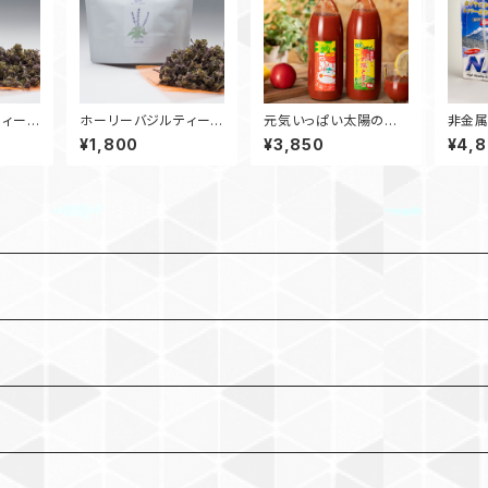
ティー
ホーリーバジルティー
元気いっぱい太陽のト
非金属
（茶葉20g）
マトジュースセット(無
エヌジ
¥1,800
¥3,850
¥4,
塩)1000ml 3本
FE0