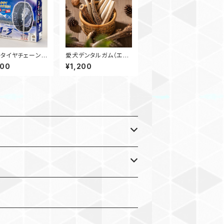
タイヤチェーン
愛犬デンタルガム（エゾ
ェースリー NJ-3
鹿の角）Ｓサイズ 10cm
800
¥1,200
3 チェーン
～15cm